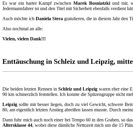
Es war ein harter Kampf zwischen
Marek Bosniatzki
und mir, w
Jedermannfahrer ist und den Titel mit Sicherheit ebenfalls verdient hät
Auch möchte ich
Daniela Stera
gratulieren, die in diesem Jahr den T
Also nochmal an alle:
Vielen, vielen Dank!!!
Enttäuschung in Schleiz und Leipzig, mit
Die beiden letzten Rennen in
Schleiz und Leipzig
waren eher eine En
90 km schmerzlich feststellen. Ich konnte die Spitzengruppe nicht meh
Leipzig
sollte mir besser liegen, doch zu viel Gewicht, schwere Bein
80, am eigentlich letzten Anstieg abreißen lassen musste. Durch mein
Dann fuhr mich auch noch einer bei Tempo 60 in den Graben, so dass
Altersklasse 44
, wobei diese dämliche Nettozeit mich um die 15 Plätze