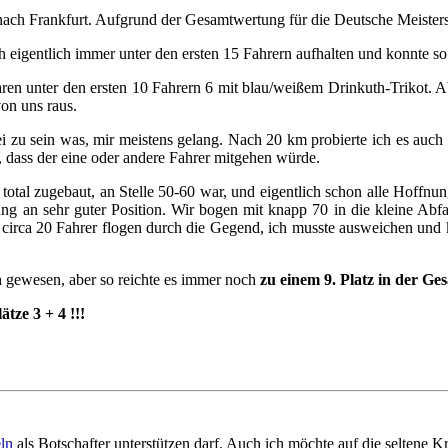
ch Frankfurt. Aufgrund der Gesamtwertung für die Deutsche Meistersch
ch eigentlich immer unter den ersten 15 Fahrern aufhalten und konnte s
waren unter den ersten 10 Fahrern 6 mit blau/weißem Drinkuth-Trikot.
von uns raus.
 zu sein was, mir meistens gelang. Nach 20 km probierte ich es auch ma
t, dass der eine oder andere Fahrer mitgehen würde.
 total zugebaut, an Stelle 50-60 war, und eigentlich schon alle Hoffnu
ung an sehr guter Position. Wir bogen mit knapp 70 in die kleine Abf
circa 20 Fahrer flogen durch die Gegend, ich musste ausweichen und k
ch gewesen, aber so reichte es immer noch
zu einem 9. Platz in der Ge
ze 3 + 4 !!!
ln
als Botschafter unterstützen darf. Auch ich möchte auf die seltene