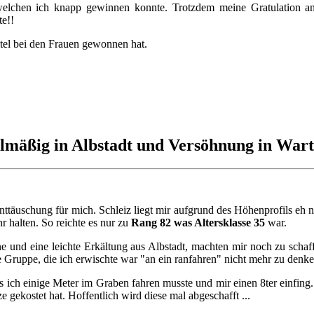
elchen ich knapp gewinnen konnte. Trotzdem meine Gratulation an
te!!
itel bei den Frauen gewonnen hat.
telmäßig in Albstadt und Versöhnung in War
ttäuschung für mich. Schleiz liegt mir aufgrund des Höhenprofils eh n
r halten. So reichte es nur zu
Rang 82 was Altersklasse 35
war.
e und eine leichte Erkältung aus Albstadt, machten mir noch zu schaf
e Gruppe, die ich erwischte war "an ein ranfahren" nicht mehr zu denke
 ich einige Meter im Graben fahren musste und mir einen 8ter einfing
 gekostet hat. Hoffentlich wird diese mal abgeschafft ...