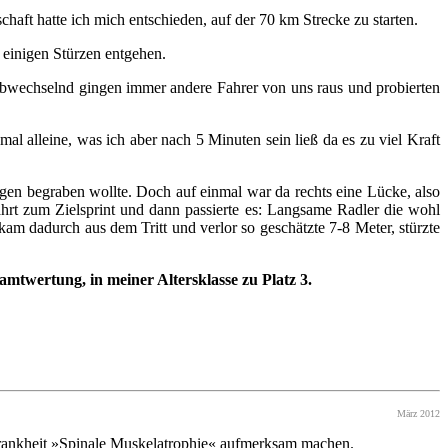
aft hatte ich mich entschieden, auf der 70 km Strecke zu starten.
o einigen Stürzen entgehen.
 Abwechselnd gingen immer andere Fahrer von uns raus und probierten
l alleine, was ich aber nach 5 Minuten sein ließ da es zu viel Kraft
ngen begraben wollte. Doch auf einmal war da rechts eine Lücke, also
ahrt zum Zielsprint und dann passierte es: Langsame Radler die wohl
am dadurch aus dem Tritt und verlor so geschätzte 7-8 Meter, stürzte
samtwertung, in meiner Altersklasse zu Platz 3.
März 2012
 Krankheit »Spinale Muskelatrophie« aufmerksam machen.