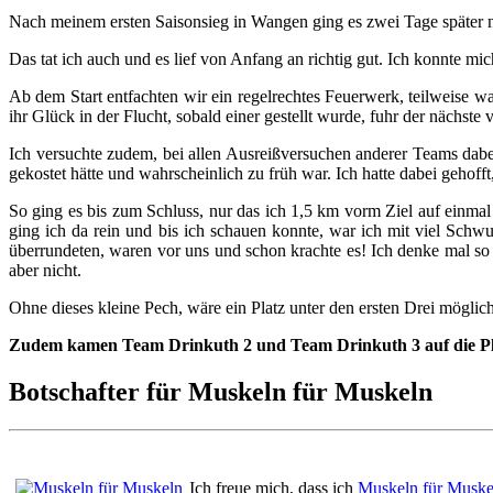
Nach meinem ersten Saisonsieg in Wangen ging es zwei Tage später na
Das tat ich auch und es lief von Anfang an richtig gut. Ich konnte mi
Ab dem Start entfachten wir ein regelrechtes Feuerwerk, teilweise 
ihr Glück in der Flucht, sobald einer gestellt wurde, fuhr der nächste 
Ich versuchte zudem, bei allen Ausreißversuchen anderer Teams dabei
gekostet hätte und wahrscheinlich zu früh war. Ich hatte dabei gehoff
So ging es bis zum Schluss, nur das ich 1,5 km vorm Ziel auf einmal
ging ich da rein und bis ich schauen konnte, war ich mit viel Schw
überrundeten, waren vor uns und schon krachte es! Ich denke mal so 
aber nicht.
Ohne dieses kleine Pech, wäre ein Platz unter den ersten Drei mögli
Zudem kamen Team Drinkuth 2 und Team Drinkuth 3 auf die Plät
Botschafter für Muskeln für Muskeln
Ich freue mich, dass ich
Muskeln für Muske